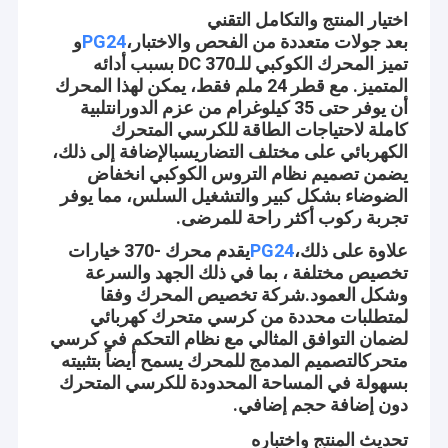
اختيار المنتج والتكامل التقني
بعد جولات متعددة من الفحص والاختبار،
PG24
و
تميز المحرك الكوكبي للـ370 DC بسبب أدائه
المتميز. مع قطر 24 ملم فقط، يمكن لهذا المحرك
أن يوفر حتى 35 كيلوغرام من عزم الدورانتلبية
كاملة لاحتياجات الطاقة للكرسي المتحرك
الكهربائي على مختلف التضاريسبالإضافة إلى ذلك،
يضمن تصميم نظام التروس الكوكبي انخفاض
الضوضاء بشكل كبير والتشغيل السلس، مما يوفر
تجربة ركوب أكثر راحة للمرضى.
علاوة على ذلك،
PG24
يقدم محرك -370 خيارات
تخصيص مختلفة ، بما في ذلك الجهد والسرعة
وشكل العمود.شركة تخصيص المحرك وفقا
لمتطلبات محددة من كرسي متحرك كهربائي
لضمان التوافق المثالي مع نظام التحكم في كرسي
متحركالتصميم المدمج للمحرك يسمح أيضاً بتثبيته
بسهولة في المساحة المحدودة للكرسي المتحرك
دون إضافة حجم إضافي.
تحديث المنتج واختباره