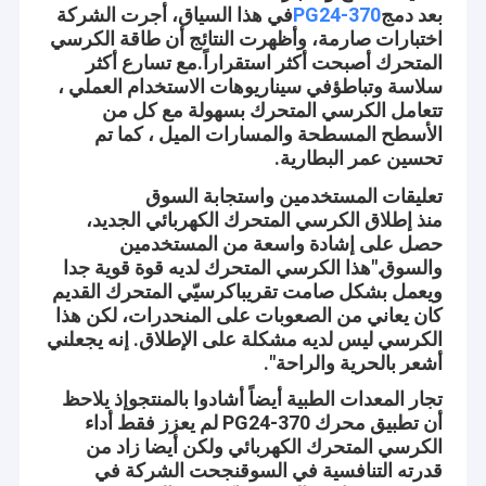
بعد دمج
PG24-370
في هذا السياق، أجرت الشركة
اختبارات صارمة، وأظهرت النتائج أن طاقة الكرسي
المتحرك أصبحت أكثر استقراراً.مع تسارع أكثر
سلاسة وتباطؤفي سيناريوهات الاستخدام العملي ،
تتعامل الكرسي المتحرك بسهولة مع كل من
الأسطح المسطحة والمسارات الميل ، كما تم
تحسين عمر البطارية.
تعليقات المستخدمين واستجابة السوق
منذ إطلاق الكرسي المتحرك الكهربائي الجديد،
حصل على إشادة واسعة من المستخدمين
والسوق."هذا الكرسي المتحرك لديه قوة قوية جدا
ويعمل بشكل صامت تقريباكرسيّي المتحرك القديم
كان يعاني من الصعوبات على المنحدرات، لكن هذا
الكرسي ليس لديه مشكلة على الإطلاق. إنه يجعلني
أشعر بالحرية والراحة".
تجار المعدات الطبية أيضاً أشادوا بالمنتجوإذ يلاحظ
أن تطبيق محرك PG24-370 لم يعزز فقط أداء
الكرسي المتحرك الكهربائي ولكن أيضا زاد من
قدرته التنافسية في السوقنجحت الشركة في