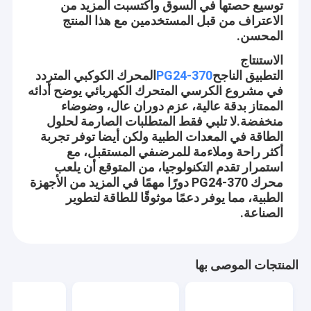
توسيع حصتها في السوق واكتسبت المزيد من
الاعتراف من قبل المستخدمين مع هذا المنتج
المحسن.
الاستنتاج
التطبيق الناجح
PG24-370
المحرك الكوكبي المتردد
في مشروع الكرسي المتحرك الكهربائي يوضح أدائه
الممتاز بدقة عالية، عزم دوران عال، وضوضاء
منخفضة.لا تلبي فقط المتطلبات الصارمة لحلول
الطاقة في المعدات الطبية ولكن أيضا توفر تجربة
أكثر راحة وملاءمة للمرضىفي المستقبل، مع
استمرار تقدم التكنولوجيا، من المتوقع أن يلعب
محرك PG24-370 دورًا مهمًا في المزيد من الأجهزة
الطبية، مما يوفر دعمًا موثوقًا للطاقة لتطوير
الصناعة.
الصفحة الرئيسية
شركة Shenzhen Jinshunlaite Motor Co. ، Ltd. هي شركة مصنعة
لمحرك التروس المستمر ، ومحرك bldc ، ومحرك التروس الدودي ،
منتجات
المنتجات الموصى بها
والمحرك الصغير ، ومحرك pwm ، وما إلى ذلك ، Aslong هي علامتنا
التجارية.مع مرافق اختبار مجهزة جيدًا وقوة تقنية قوية.مع مجموعة واسعة
معلومات عنا
ونوعية جيدة وأسعار معقولة وتصميمات أنيقة ، يتم استخدام منتجاتنا على
نطاق واسع في العديد من الصناعات.منتجاتنا معترف بها على نطاق واسع