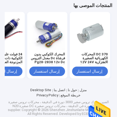
المنتجات الموصى بها
370 DC المحركات
المحرك الكوكبي بدون
24 فولت علبة 
الكهربائية الصغيرة
فرشاة Dc معدل التروس
الكوكبية ذات النه
الاهتزازية 12V 24V
Pg28-2838 12v Dc
المزدوجة العزم
6000RPM الوزن الضخم
المحرك الكوكبي الصغير
العالي -PG
بدون فرشاة Dc
24 فولت محرك 
إرسال استفسار
إرسال استفسار
إرسال است
الميكرو DC
منزل
حول نا
اتصل بنا
Desktop Site
خريطة الموقع
Privacy Policy
الصين محرك تروس صغير 3000 دورة في الدقيقة ، محركات تروس صغيرة
DC 3000 دورة في الدقيقة ، محركات تروس صغيرة DC صغيرة N20
supplier.
Copyright © 2026 Shenzhen Jinshunlaite Motor Co., Ltd..
All Rights Reserved. Developed by
ECER