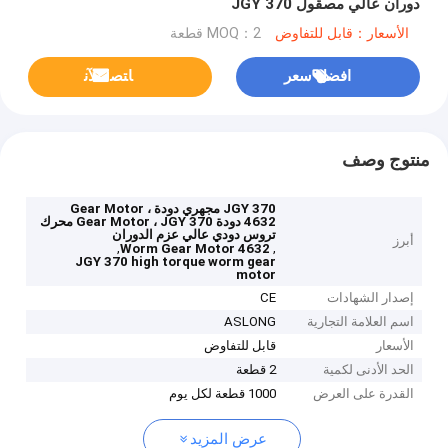
دوران عالي مصقول JGY 370
الأسعار：قابل للتفاوض
MOQ：2 قطعة
افضل سعر
ﺎﺘﺼﻟ ﺍﻶﻧ
منتوج وصف
JGY 370 مجهري دودة Gear Motor ،
4632 دودة Gear Motor ، JGY 370 محرك
تروس دودي عالي عزم الدوران
أبرز
,
,
4632 Worm Gear Motor
JGY 370 high torque worm gear
motor
إصدار الشهادات
CE
اسم العلامة التجارية
ASLONG
الأسعار
قابل للتفاوض
الحد الأدنى لكمية
2 قطعة
القدرة على العرض
1000 قطعة لكل يوم
عرض المزيد