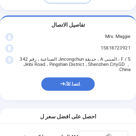
تفاصيل الاتصال
Mrs. Maggie
15818723921
5 / F ، المبنى A ، حديقة Jincongchun الصناعية ، رقم 342
Jinbi Road ، Pingshan District ، Shenzhen City.GD ，
China
ﺎﺘﺼﻟ ﺍﻶﻧ
احصل على افضل سعر ل