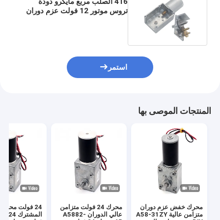
416 الصلب مربع مايكرو دودة
تروس موتور 12 فولت عزم دوران
عالي مصقول JGY 370
استمر
المنتجات الموصى بها
محرك خفض عزم دوران
محرك 24 فولت متزامن
24 فولت محرك 
متزامن عالية A58-31ZY
عالي الدوران A5882-
المشترك 