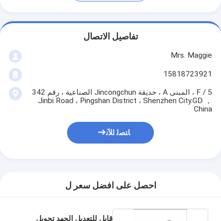
تفاصيل الاتصال
Mrs. Maggie
15818723921
5 / F ، المبنى A ، حديقة Jincongchun الصناعية ، رقم 342
Jinbi Road ، Pingshan District ، Shenzhen City.GD ，
China
ﺎﺘﺼﻟ ﺍﻶﻧ
احصل على افضل سعر ل
قابل للتعديل الجهد تحويل