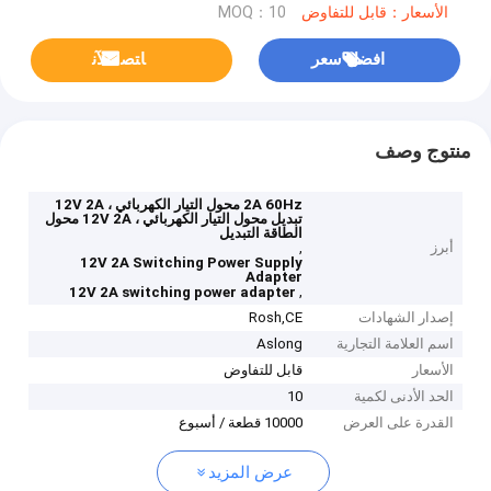
الأسعار：قابل للتفاوض
MOQ：10
افضل سعر
ﺎﺘﺼﻟ ﺍﻶﻧ
منتوج وصف
2A 60Hz محول التيار الكهربائي ، 12V 2A
تبديل محول التيار الكهربائي ، 12V 2A محول
الطاقة التبديل
أبرز
,
12V 2A Switching Power Supply
Adapter
,
12V 2A switching power adapter
إصدار الشهادات
Rosh,CE
اسم العلامة التجارية
Aslong
الأسعار
قابل للتفاوض
الحد الأدنى لكمية
10
القدرة على العرض
10000 قطعة / أسبوع
عرض المزيد