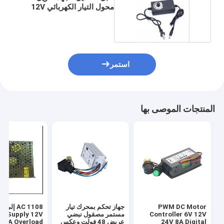
محول التيار الكهربائي 12V
2A 60Hz
استمر
المنتجات الموصى بها
PWM DC Motor
جهاز تحكم بمحرك تيار
1108 AC
Controller 6V 12V
مستمر مصقول نبضي
r Supply 12V
24V 8A Digital
عريض 48 فولت وعكس
3.2A Overload