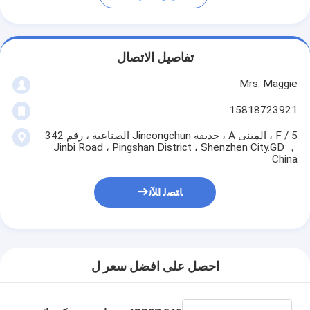
تفاصيل الاتصال
Mrs. Maggie
15818723921
5 / F ، المبنى A ، حديقة Jincongchun الصناعية ، رقم 342
Jinbi Road ، Pingshan District ، Shenzhen City.GD ，
China
ﺎﺘﺼﻟ ﺍﻶﻧ
احصل على افضل سعر ل