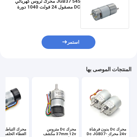
JGB37 545 محرك تروس كهربائي
DC مصقول 24 فولت 1040 دورة
في الدقيقة ASLONG
استمر
المنتجات الموصى بها
محرك Dc بدون فرشاة
محرك Dc متروس
محرك التباطؤ ال
24v محرك Dc JGB37-
37mm 12v مكشف
الغ