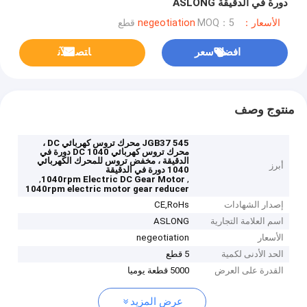
دورة في الدقيقة ASLONG
الأسعار：negeotiation
MOQ：5 قطع
افضل سعر
ﺎﺘﺼﻟ ﺍﻶﻧ
منتوج وصف
JGB37 545 محرك تروس كهربائي DC ،
محرك تروس كهربائي DC 1040 دورة في
الدقيقة ، مخفض تروس للمحرك الكهربائي
أبرز
1040 دورة في الدقيقة
,
,
1040rpm Electric DC Gear Motor
1040rpm electric motor gear reducer
إصدار الشهادات
CE,RoHs
اسم العلامة التجارية
ASLONG
الأسعار
negeotiation
الحد الأدنى لكمية
5 قطع
القدرة على العرض
5000 قطعة يوميا
عرض المزيد