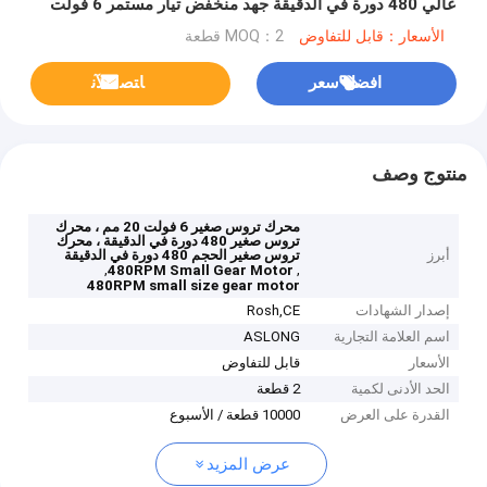
عالي 480 دورة في الدقيقة جهد منخفض تيار مستمر 6 فولت
الأسعار：قابل للتفاوض
MOQ：2 قطعة
افضل سعر
ﺎﺘﺼﻟ ﺍﻶﻧ
منتوج وصف
محرك تروس صغير 6 فولت 20 مم ، محرك
تروس صغير 480 دورة في الدقيقة ، محرك
أبرز
تروس صغير الحجم 480 دورة في الدقيقة
,
,
480RPM Small Gear Motor
480RPM small size gear motor
إصدار الشهادات
Rosh,CE
اسم العلامة التجارية
ASLONG
الأسعار
قابل للتفاوض
الحد الأدنى لكمية
2 قطعة
القدرة على العرض
10000 قطعة / الأسبوع
عرض المزيد