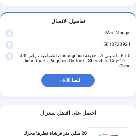
تفاصيل الاتصال
Mrs. Maggie
15818723921
5 / F ، المبنى A ، حديقة Jincongchun الصناعية ، رقم 342
Jinbi Road ، Pingshan District ، Shenzhen City.GD ，
China
ﺎﺘﺼﻟ ﺍﻶﻧ
احصل على افضل سعر ل
20 مللي متر فرشاة قطرها محرك