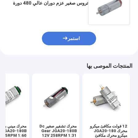
تروس صغير عزم دوران عالي 480 دورة
في الدقيقة جهد منخفض تيار مستمر 6
فولت
استمر
المنتجات الموصى بها
12 فولت مكافئ ميكرو
محرك تشفير صغير Dc
محرك JGA20-180
Gear JGA20-180B
r JGA20-180B
ميكرو محرك مكافئ
12V 258RPM 1:31
 135RPM 1:60