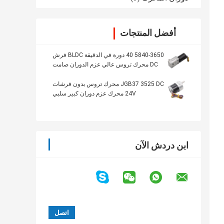
أفضل المنتجات
5840-3650 40 دورة في الدقيقة BLDC فرش
DC محرك تروس عالي عزم الدوران صامت
لآلة الستائر
JGB37 3525 DC محرك تروس بدون فرشات
24V محرك عزم دوران كبير سلبي
ابن دردش الآن