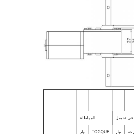
في تحميل
المماطلة
عة
تيار
TOGQUE
تيار