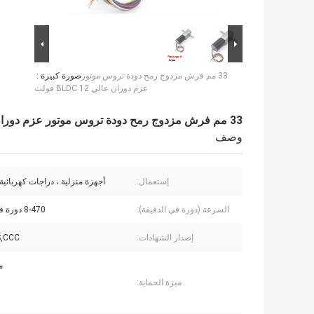
33 مم فرش مزدوج رمح دودة تروس موتور
صورة كبيرة :
عزم دوران عالي BLDC 12 فولت
33 مم فرش مزدوج رمح دودة تروس موتور عزم دوران عالي BLDC 12 فولت
وصف
إستعمال:
أجهزة منزلية ، دراجات كهربائية
السرعة (دورة في الدقيقة):
8-470 دورة في الدقيقة
إصدار الشهادات:
,CCC
م
ميزة الحماية: