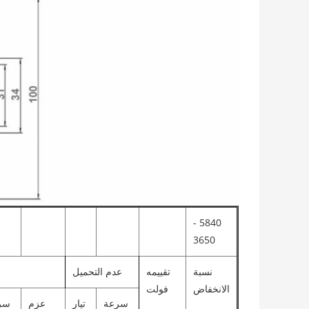
5840 -
3650
نسبة
تقييمه
عدم التحميل
الانخفاض
فولت
سرعة
تيار
عزم
سر