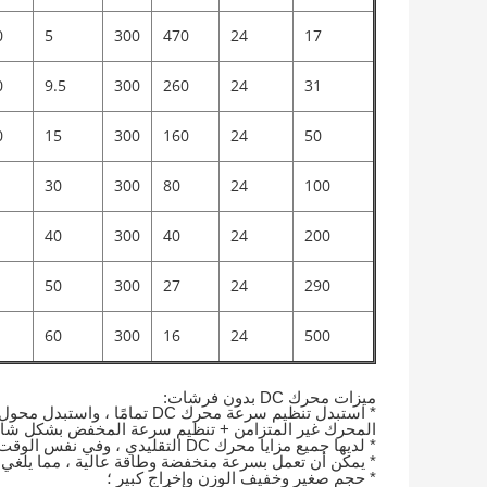
0
5
300
470
24
17
0
9.5
300
260
24
31
0
15
300
160
24
50
30
300
80
24
100
40
300
40
24
200
50
300
27
24
290
60
300
16
24
500
ميزات محرك DC بدون فرشات:
* استبدل تنظيم سرعة محرك DC 
المحرك غير المتزامن + تنظيم سرعة المخفض بشكل شا
* لديها جميع مزايا محرك DC التقليدي ، وفي نفس الوقت تلغي فرشاة الكربون وهيكل حلقة الانزلاق ؛
* يمكن أن تعمل بسرعة منخفضة وطاقة عالية ، مما يلغي
* حجم صغير وخفيف الوزن وإخراج كبير ؛