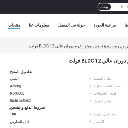
يبحث
نا
مراقبة الجودة
جولة في المعمل
معلومات عنا
منتجات
تفاصيل المنتج:
مكان المنشأ:
الصين
اسم العلامة التجارية:
Aslong
إصدار الشهادات:
ROSH,CE
رقم الموديل:
5840-3650SC
شروط الدفع والشحن:
الحد الأدنى لكمية:
100
الأسعار:
قابل للتفاوض