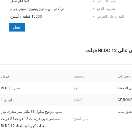
وقت التسليم:
5-8 أيام عمل
شروط الدفع:
تي / تي ، ويسترن يونيون ، موني جرام
القدرة على العرض:
10000 قطعة / أسبوع
اتصل
 ، سيارات
التخفيف:
فرش
نوع:
محرك BLDC
CE,ROHS
كفاءة:
آي إي 1
غلق تماما
عمود مزدوج بطول 33 مللي متر محرك تيار
اسم المنتج:
مستمر بدون فرشات 12 فولت 24 فولت
معدات كهربائية للعتاد BLDC 12