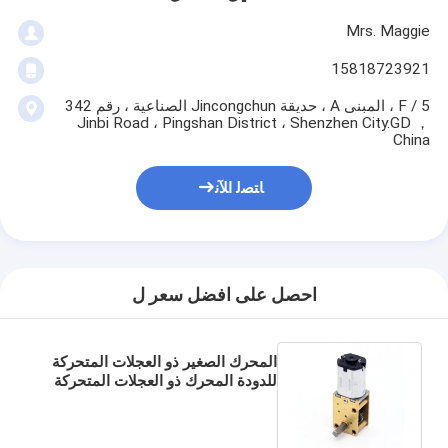
Mrs. Maggie
15818723921
5 / F ، المبنى A ، حديقة Jincongchun الصناعية ، رقم 342
Jinbi Road ، Pingshan District ، Shenzhen City.GD ，
China
ﺎﺘﺼﻟ ﺍﻶﻧ
احصل على افضل سعر ل
المحرك الصغير ذو العجلات المتحركة
للدودة المحرك ذو العجلات المتحركة
للدودة الصغير JGY-N20 12v Dc