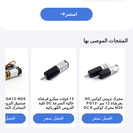
استمر
المنتجات الموصى بها
محرك تروس كوكبي DC
12 فولت ميكرو فرشاة
2-N20
بفرشاة 12 مم PG12-
عالية السرعة DC علبة
صندوق التروس ا
N20 محرك كوكبي DC 6
التروس الكهربائية
المتحرك المتحر
فولت تروس دقيقة سرعة
PG12-N20 عالية الجودة
المتحرك المتحر
منخفضة محرك صغير
12 ملم DC محرك إزالة
افضل سعر
افضل سعر
افضل سع
التروس