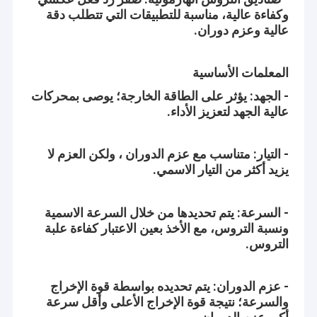
وكفاءة عالية، مناسبة للتطبيقات التي تتطلب دقة
عالية وعزم دوران.
المعلمات الأساسية
- الجهد: يؤثر على الطاقة الخارجة؛ يوصى بمحركات
عالية الجهد لتعزيز الأداء.
- التيار: متناسب مع عزم الدوران ، ولكن العزم لا
يزيد أكثر من التيار الاسمي.
- السرعة: يتم تحديدها من خلال السرعة الاسمية
ونسبة التروس، مع الأخذ بعين الاعتبار كفاءة علبة
الصفحة الرئيسية
التروس.
شركة Shenzhen Jinshunlaite Motor Co. ، Ltd. هي شركة مصنعة
لمحرك التروس المستمر ، ومحرك bldc ، ومحرك التروس الدودي ،
منتجات
والمحرك الصغير ، ومحرك pwm ، وما إلى ذلك ، Aslong هي علامتنا
- عزم الدوران: يتم تحديده بواسطة قوة الإخراج
التجارية.مع مرافق اختبار مجهزة جيدًا وقوة تقنية قوية.مع مجموعة واسعة
معلومات عنا
والسرعة؛ نتيجة قوة الإخراج الأعلى وأقل سرعة
ونوعية جيدة وأسعار معقولة وتصميمات أنيقة ، يتم استخدام منتجاتنا على
نطاق واسع في العديد من الصناعات.منتجاتنا معترف بها على نطاق واسع