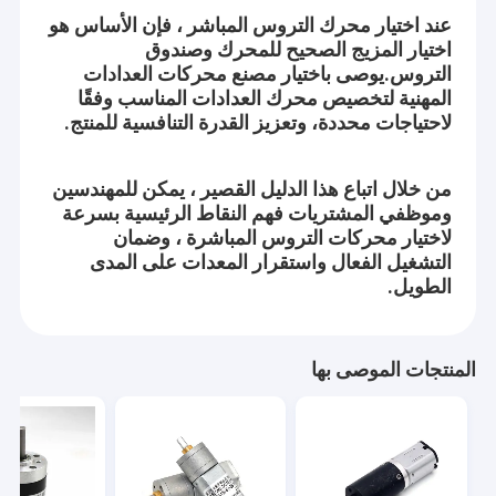
محرك التروس الكوكبي
عملائنا.تبذل Aslong قصارى جهدها للتعلم من عملائنا وموردينا
عند اختيار محرك التروس المباشر ، فإن الأساس هو
اختيار المزيج الصحيح للمحرك وصندوق
احترافي:
فرش السيارات العاصمة العتاد
التروس.يوصى باختيار مصنع محركات العدادات
المهنية لتخصيص محرك العدادات المناسب وفقًا
من التصميم والمشتريات والتصنيع والتفتيش والتعبئة وحتى التسليم ، نتبع
DC دودة جير موتورز
لاحتياجات محددة، وتعزيز القدرة التنافسية للمنتج.
في كل عملية إنتاج إجراءات التشغيل القياسية بدقة.
محرك كهربائي DC
نتعامل مع كل طلب بإخلاص ومسؤولية ، ونحن نبذل قصارى جهدنا
من خلال اتباع هذا الدليل القصير ، يمكن للمهندسين
باستمرار لجعل الجودة والخدمة تتجاوز توقعات العملاء.
نحى DC موتورز
وموظفي المشتريات فهم النقاط الرئيسية بسرعة
مبتكر:
لاختيار محركات التروس المباشرة ، وضمان
محركات DC بدون فرشات
التشغيل الفعال واستقرار المعدات على المدى
Aslong لا تتوقف أبدًا عن خطوتها إلى الأمام من خلال متطلبات العملاء
الطويل.
المتغيرة باستمرار.نعتقد أن كل متطلب جديد للعميل هو طاقة تطويرنا.نحن
وحدة تحكم محرك DC
لا نتوقف أبدا عن التعلم والتحسين
DC محرك متدرج
المنتجات الموصى بها
مضخة مياه صغيرة DC
محرك الاهتزاز DC