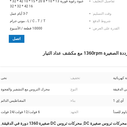
تفاصيل التغليف:
عبوة رغوية فورية 13 * 10 * 8 20 * 15 * 10 42 * 32 *
16 42 * 32 * 32
وقت التسليم:
3-7 أيام عمل
شروط الدفع:
L / C ، T / T ، موني جرام
القدرة على العرض:
10000 قطعة / الأسبوع
اتصل
ة كهربائية
تخفيف:
نحى
النوع:
محرك التروس مع التشفير والفجوة
آي إي 1
بناء:
المغناطيس الدائم
قاوم للصدأ
الجهد:
6 فولت/12 فولت/24 فولت
محركات تروس DC صغيرة 1360 دورة في الدقيقة
,
,