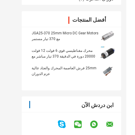
أفضل المنتجات
JGA25-370 25mm Micro DC Gear Motors
مع 370 تيار مستمر
محرك مغناطيسي قوي 6 فولت 12 فولت
20000 دورة في الدقيقة 370 تيار مباشر مع
مخفض علبة التروس Dia25mm مزدوج
25mm فرش العاصمة المحرك والعتاد عالية
عزم الدوران
ابن دردش الآن