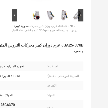
JGA25-370B عزم دوران كبير محركات
صورة كبيرة :
التروس المترددة الصغيرة 1360rpm مع مكشف عداد التيار
JGA25-370B عزم دوران كبير محركات التروس المترددة الصغيرة 1360rpm مع مكشف عداد التيار
وصف
استخدام:
الأجهزة المنزلية، دراج
السرعة (دورة في الدقيقة):
8.6-1363 دورة في الدقيقة
الكفاءة:
المواد:
الفولاذ الم
25GA370 محركات تروس صغيرة DC