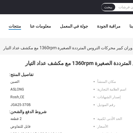
يبحث
نا
مراقبة الجودة
جولة في المعمل
معلومات عنا
منتجات
تفاصيل المنتج:
مكان المنشأ:
الصين
اسم العلامة التجارية:
ASLONG
إصدار الشهادات:
Rosh,CE
رقم الموديل:
JGA25-370B
شروط الدفع والشحن:
الحد الأدنى لكمية:
2 قطعة
الأسعار:
قابل للتفاوض