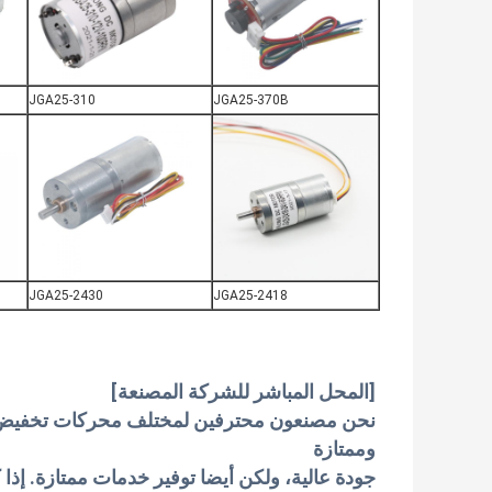
JGA25-310
JGA25-370B
JGA25-2430
JGA25-2418
[المحل المباشر للشركة المصنعة]
وممتازة
جودة عالية، ولكن أيضا توفير خدمات ممتازة. إذا 