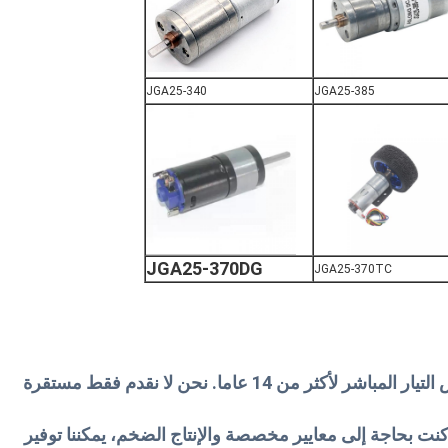
JGA25-340
JGA25-385
JGA25-370DG
JGA25-370TC
نحن مصنعون محترفين لمختلف محركات تخفيض التيار المباشر لأكثر من 14 عاما. نحن لا نقدم فقط مستقرة
كنت بحاجة إلى معايير مخصصة والإنتاج الضخم، يمكننا توفير