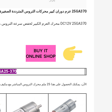
إبراز:
25GA370 عزم دوران كبير محركات التروس المترددة الصغيرة 1360rpm مع مكشف عداد التيار
DC12V 25GA370 محرك العزم الكبير لخفض سرعة التروس مع مكشف عداد التيار
JGA25-370 محرك التروس  Dc
الآن، يمكنك الحصول على هذا 25 ملم محرك التروس المباشر مع مكيف مغناطيسي