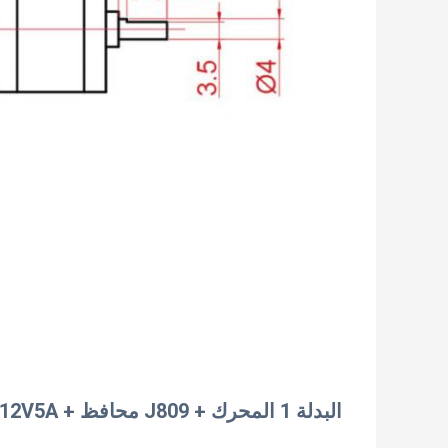
البدلة 1 المحرك + J809 محافظ + 12V5A مصدر الطاقة