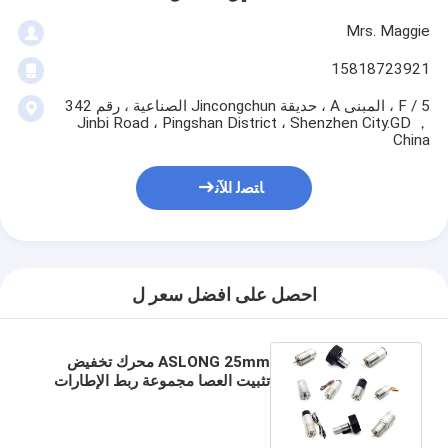
Mrs. Maggie
15818723921
5 / F ، المبنى A ، حديقة Jincongchun الصناعية ، رقم 342
Jinbi Road ، Pingshan District ، Shenzhen City.GD ，
China
ﺎﺘﺼﻟ ﺍﻶﻧ
احصل على افضل سعر ل
ASLONG 25mm محرك تخفيض
تثبيت العصا مجموعة ربط الإطارات
الذكية ربط محرك تخفيض DC