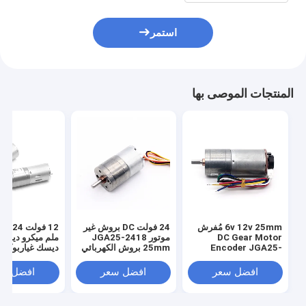
استمر
المنتجات الموصى بها
6v 12v 25mm مُفرش
24 فولت DC بروش غير
DC Gear Motor
موتور JGA25-2418
ملم ميكرو ديسك
Encoder JGA25-
25mm بروش الكهربائي
ديسك غياربوكس
370B عزم دوران عالي
محرك DC
25mm مُفرش DC Gear
ديسك موتور
افضل سعر
افضل سعر
افضل سع
Motor