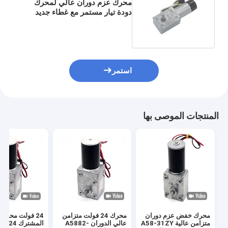
محرك عزم دوران عالي لمحرك
دودة تيار مستمر مع غطاء جديد
لتشفير القاعة JGY370
استمر
المنتجات الموصى بها
محرك خفض عزم دوران
محرك 24 فولت متزامن
24 فولت محرك 
متزامن عالية A58-31ZY
عالي الدوران A5882-
المشترك 