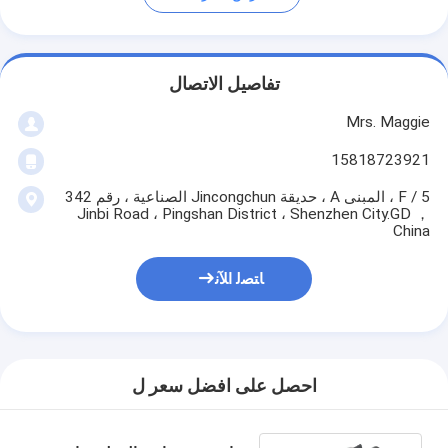
تفاصيل الاتصال
Mrs. Maggie
15818723921
5 / F ، المبنى A ، حديقة Jincongchun الصناعية ، رقم 342
Jinbi Road ، Pingshan District ، Shenzhen City.GD ，
China
ﺎﺘﺼﻟ ﺍﻶﻧ
احصل على افضل سعر ل