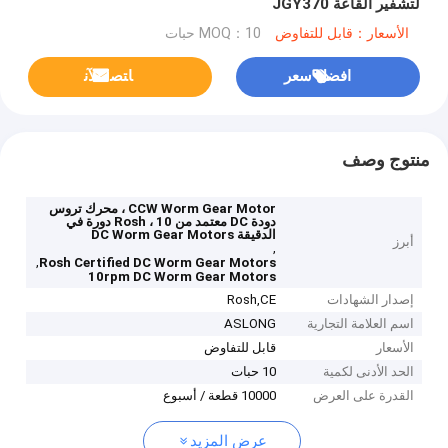
لتشفير القاعة JGY370
الأسعار：قابل للتفاوض
MOQ：10 حبات
افضل سعر
ﺎﺘﺼﻟ ﺍﻶﻧ
منتوج وصف
CCW Worm Gear Motor ، محرك تروس
دودة DC معتمد من Rosh ، 10 دورة في
الدقيقة DC Worm Gear Motors
أبرز
,
,
Rosh Certified DC Worm Gear Motors
10rpm DC Worm Gear Motors
إصدار الشهادات
Rosh,CE
اسم العلامة التجارية
ASLONG
الأسعار
قابل للتفاوض
الحد الأدنى لكمية
10 حبات
القدرة على العرض
10000 قطعة / أسبوع
عرض المزيد