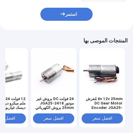
استمر
المنتجات الموصى بها
6v 12v 25mm مُفرش
24 فولت DC بروش غير
DC Gear Motor
موتور JGA25-2418
ملم ميكرو ديسك
Encoder JGA25-
25mm بروش الكهربائي
ديسك غياربوكس
370B عزم دوران عالي
محرك DC
25mm مُفرش DC Gear
ديسك موتور
افضل سعر
افضل سعر
افضل سع
Motor