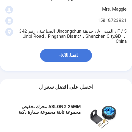
Mrs. Maggie
15818723921
5 / F ، المبنى A ، حديقة Jincongchun الصناعية ، رقم 342
Jinbi Road ، Pingshan District ، Shenzhen City.GD ，
China
ﺎﺘﺼﻟ ﺍﻶﻧ
احصل على افضل سعر ل
ASLONG 25MM محرك تخفيض
مجموعة ثابتة مجموعة سيارة ذكية
مجموعة 25mm Micro Motor Dc