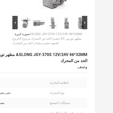
ASLONG JGY-370S 12V/24V 46*32MM
صورة كبيرة :
مطهر توربين DC حشرة الحد من المحرك مزدوج الخروج
العمود حشرة معدات الحد من المحرك
الحد من المحرك
وصف
العلامة التجارية:
نوع المحرك:
نحى محرك C
ممتلكات المصنع:
مصن