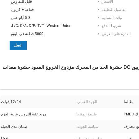
الأسعار:
قابل للتفاوض
تفاصيل التغليف:
فقاعة + كرتون
وقت التسليم:
5-8 أيام عمل
شروط الدفع:
L/C، D/A، D/P، T/T، Western Union،
القدرة على العرض:
5000 قطعة في اليوم
اتصل
ASLONG JGY-370S 12V/24V 46*32MM مطهر توربين DC حشرة الحد من المحرك مزدوج الخروج العمود حشرة معدات
طالما
الجهد العملي:
12/24 فولت
PMD
طبيعة المنتج:
مربع علبة التروس عالية العزم
ع محترف
سياسة الجودة:
ضمان مدى الحياة