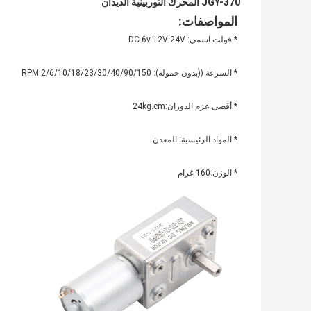
JGY-370 المحرك التوربينية الديدان
المواصفات:
* فولت اسمي: DC 6v 12V 24V
* السرعة ((بدون حمولة): 2/6/10/18/23/30/40/90/150 RPM
* أقصى عزم الدوران:24kg.cm
* المواد الرئيسية: المعدن
* الوزن:160 غرام