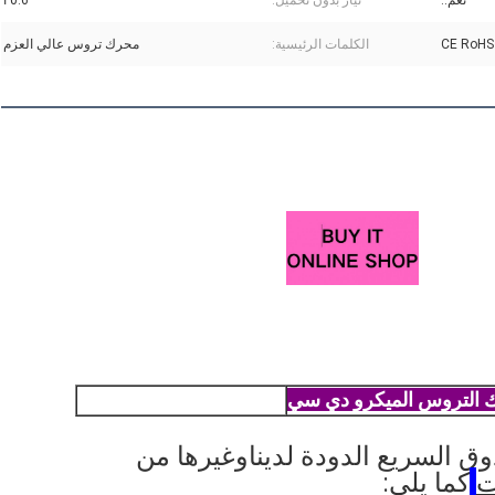
نعم..
تيار بدون تحميل:
0.6 أ
CE RoHS
الكلمات الرئيسية:
محرك تروس عالي العزم
ك التروس الميكرو دي سي
ق السريع الدودة لدينا
وغيرها من
ت
كما يلي: