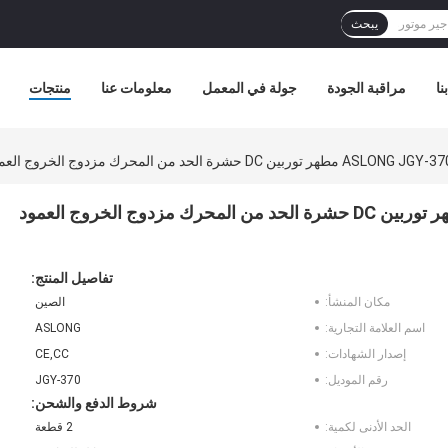
يبحث
نا
مراقبة الجودة
جولة في المعمل
معلومات عنا
منتجات
رك مزدوج الخروج العمود حشرة معدات الحد من المحرك
ASLONG JGY-370S 12V/24V 46*32MM مطهر توربين DC حشرة الحد من المحرك مزدوج الخروج العمود
تفاصيل المنتج:
مكان المنشأ:
الصين
اسم العلامة التجارية:
ASLONG
إصدار الشهادات:
CE,CC
رقم الموديل:
JGY-370
شروط الدفع والشحن:
الحد الأدنى لكمية:
2 قطعة