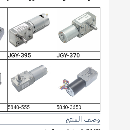
JGY-395
JGY-370
5840-555
5840-3650
وصف المنتج