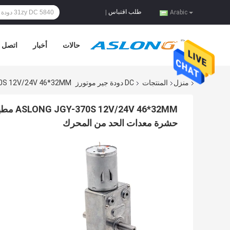
طلب اقتباس
|
Arabic
حالات
أخبار
اتصل ب
منزل
المنتجات
DC دودة جير موتورز
ASLONG JGY-370S 12V/24V 46*32MM مطهر توربين DC حشرة الحد من المح
حشرة معدات الحد من المحرك