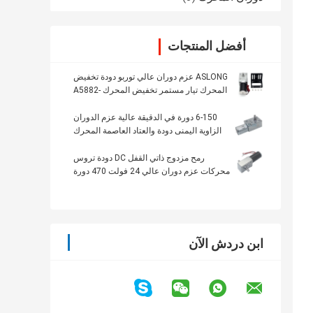
أفضل المنتجات
ASLONG عزم دوران عالي توربو دودة تخفيض
المحرك تيار مستمر تخفيض المحرك A5882-
45 58*82 مللي متر 24 فولت 11-195 دورة
في الدقيقة مع القفل الذاتي
6-150 دورة في الدقيقة عالية عزم الدوران
الزاوية اليمنى دودة والعتاد العاصمة المحرك
رمح مزدوج ذاتي القفل DC دودة تروس
محركات عزم دوران عالي 24 فولت 470 دورة
في الدقيقة
ابن دردش الآن