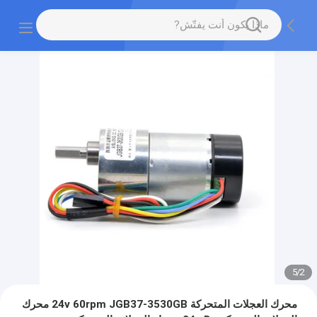
5
/
2
محرك العجلات المتحركة 24v 60rpm JGB37-3530GB محرك