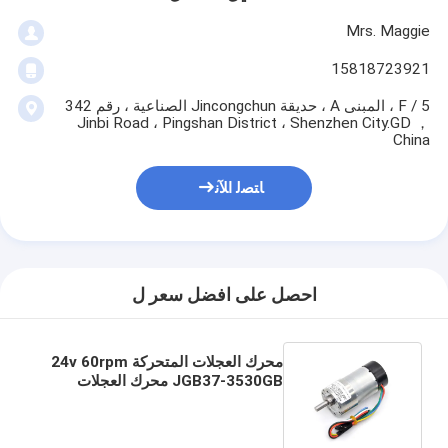
Mrs. Maggie
15818723921
5 / F ، المبنى A ، حديقة Jincongchun الصناعية ، رقم 342
Jinbi Road ، Pingshan District ، Shenzhen City.GD ，
China
ﺎﺘﺼﻟ ﺍﻶﻧ
احصل على افضل سعر ل
محرك العجلات المتحركة 24v 60rpm
JGB37-3530GB محرك العجلات
المتحركة 24v Dc محرك العجلات
المتحركة