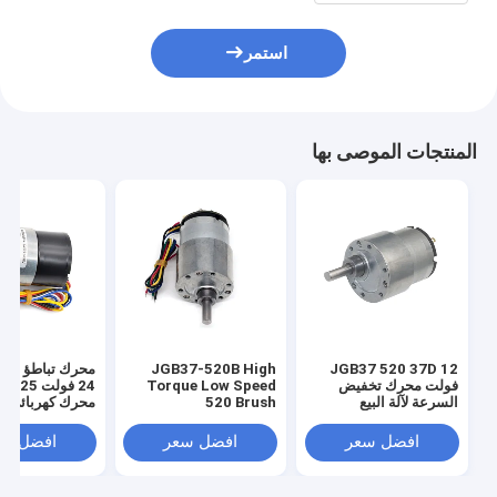
استمر
المنتجات الموصى بها
JGB37 520 37D 12
JGB37-520B High
محرك تباطؤ عالي
فولت محرك تخفيض
Torque Low Speed
24 فولت 
السرعة لآلة البيع
520 Brush
محرك كهربائي ص
Permanent Magnet
بدون فرشاة DC
Electric Motor DC
افضل سعر
افضل سعر
افضل سع
Brushed Gearbox
37mm Motor