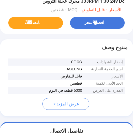
333RPM 1:30 24v Dc محرك عجلة التروس
الأسعار：قابل للتفاوض
MOQ：قطعتين
افضل سعر
ﺎﺘﺼﻟ ﺍﻶﻧ
منتوج وصف
إصدار الشهادات
CE,CC
اسم العلامة التجارية
ASLONG
الأسعار
قابل للتفاوض
الحد الأدنى لكمية
قطعتين
القدرة على العرض
5000 قطعة في اليوم
عرض المزيد
تفاصيل الاتصال