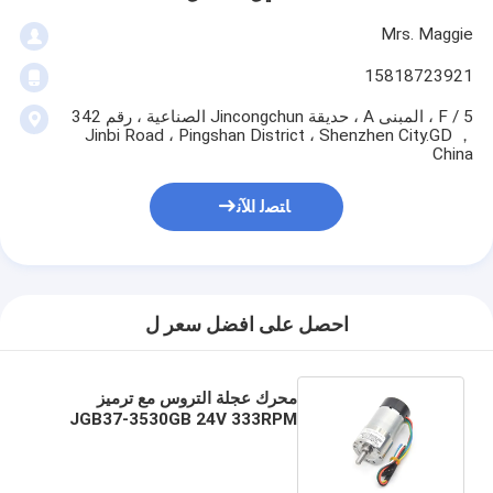
Mrs. Maggie
15818723921
5 / F ، المبنى A ، حديقة Jincongchun الصناعية ، رقم 342
Jinbi Road ، Pingshan District ، Shenzhen City.GD ，
China
ﺎﺘﺼﻟ ﺍﻶﻧ
احصل على افضل سعر ل
محرك عجلة التروس مع ترميز
JGB37-3530GB 24V 333RPM
1:30 24v Dc محرك عجلة التروس