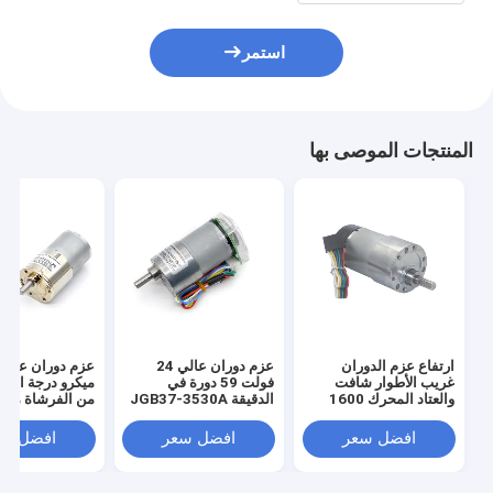
استمر
المنتجات الموصى بها
ارتفاع عزم الدوران
عزم دوران عالي 24
غريب الأطوار شافت
فولت 59 دورة في
ميكرو درجة التر
والعتاد المحرك 1600
الدقيقة JGB37-3530A
دورة في الدقيقة 37 مم
عزم دوران عالي سرعة
7-3530 37mm
قاعة التشفير غطاء واقية
منخفضة محرك كهربائي
ميكرو درجة التر
افضل سعر
افضل سعر
افضل سع
37 ملم
من الفرشاة محرك 