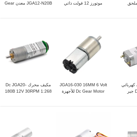
مع ملحق
موتورز 12 فولت ذاتي
JGA12-N20B معدن Gear
ذي يمكن
القفل منخفض الضوضاء
Dc المحرك مع رمز Dc
بمحرك N20 Micro
محرك علبة التروس
Gear المحرك 6v
المعدنية الدودية
افضل سعر
افضل سعر
 كهربائي
JGA16-030 16MM 6 Volt
مكيف محرك Dc JGA20-
نحى مجهري DC جير
Dc Gear Motor للأجهزة
180B 12V 30RPM 1:268
12V 340
الطبية
12v مكيف محرك Dc
ضة
مكيف محرك
افضل سعر
افضل سعر