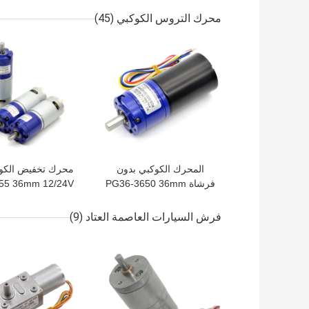
صغير مع جهاز ت
محرك التروس الكوكبي
(45)
افضل سعر
افضل سعر
المحرك الكوكبي بدون
فرشاة PG36-3650 36mm
55 36mm 12/24V
24V 8-1600RPM مع
0RPM
محرك الكوكبي المدمج
تخفيض العجلات ال
فرش السيارات العاصمة العتاد
(9)
والفرامل
المحرك المنزلي 
افضل سعر
افضل سعر