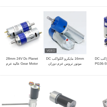
شفير
دوران عالي 24 فولت تيار
مستمر مع جهاز تشفير
افضل سعر
افضل سعر
محرك تخفيض الكواكب DC
16mm مايكرو الكواكب DC
28mm 24V Dc Planet
PG36-5
موتور تروس عزم دوران
Gear Motor عالية عزم
8-160 محرك
عالي 6v 3000 Rpm
الدوران علبة التروس
كوكبية
ضوضاء منخفضة
الكوكبية للقفل الذكي
الذكي
افضل سعر
افضل سعر