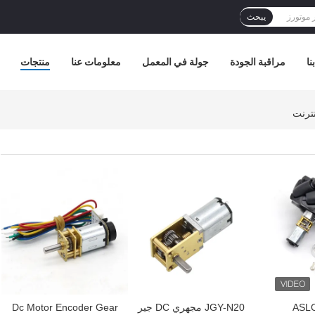
يبحث
نا
مراقبة الجودة
جولة في المعمل
معلومات عنا
منتجات
افضل سعر
افضل سعر
ة ASLONG
JGY-N20 مجهري DC جير
Dc Motor Encoder Gear