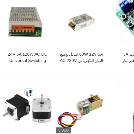
12 فولت 24 فولت 3A
60W 12V 5A تبديل وضع
24V 5A 120W AC DC
CC متغير تيار
التيار الكهربائي AC 220V
Universal Switching
المحرك
لمصباح شريط DC
Power Supply لمحرك
متدرج
افضل سعر
افضل سعر