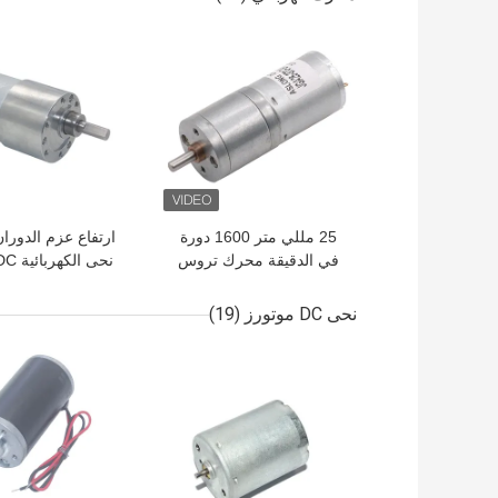
افضل سعر
افضل سعر
25 مللي متر 1600 دورة
في الدقيقة محرك تروس
كهربائي تيار مستمر عزم
دوران عالي عالي دورة في
7RPM للروبوت
نحى DC موتورز
(19)
الدقيقة JGA25370
افضل سعر
افضل سعر