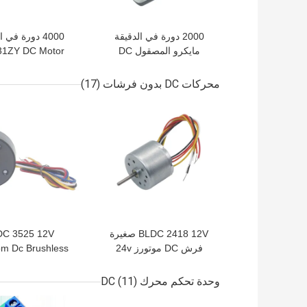
2000 دورة في الدقيقة
4000 دورة في 
مايكرو المصقول DC
موتورز 12 فولت 24 فولت
السرعة نحى مح
RS-370 لعبة DIY
تروس مصغر
محركات DC بدون فرشات
(17)
افضل سعر
افضل سعر
BLDC 2418 12V صغيرة
DC 3525 12V
فرش DC موتورز 24v
m Dc Brushless
8700rpm مغناطيس دائم
Motors منخفض
للأجهزة المنز
وحدة تحكم محرك DC
(11)
افضل سعر
افضل سعر