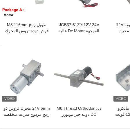
100 دورة في الدقيقة 12V
JGB37 31ZY 12V 24V
طويل رمح M8 116mm
24 دودة BLDC محرك
الموجهة Dc Motor عالية
فرش دودة تروس المحرك
ن فرشات مع
عزم الدوران الناتج غريب
12V 24V 470rpm
الأطوار
افضل سعر
افضل سعر
 مايكرو
M8 Thread Orthodontics
24V 6mm محرك تروس ذو
دودة تروس موتور 12 فولت
DC دودة جير موتورز
رمح مزدوج سرعة منخفضة
 مصقول
Double الفتحة 5840-31zy
6 دورة في الدقيقة قفل
470 دورة في الدقيقة
ذاتي JGY370-D محور