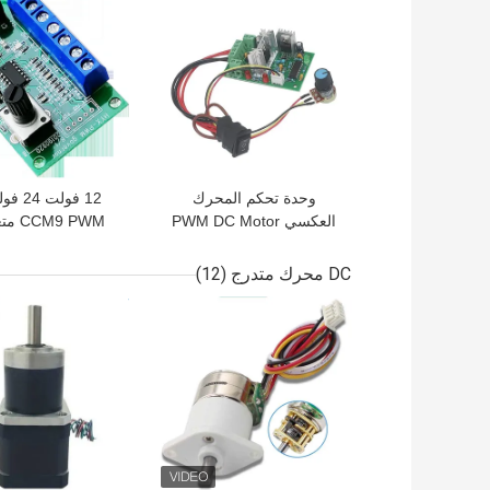
وحدة تحكم المحرك
العكسي PWM DC Motor
M9 PWM
24v 120W CCM2 ODM
مستمر متحكم في 
OEM
ESC لـ 3650
DC محرك متدرج
(12)
افضل سعر
افضل سعر