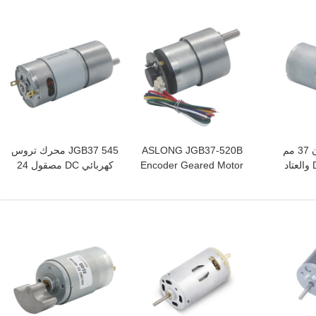
مزدوج
افضل سعر
افضل سعر
ارتفاع عزم الدوران 37 مم
ASLONG JGB37-520B
JGB37 545 محرك تروس
نحى الكهربائية DC والعتاد
Encoder Geared Motor
كهربائي DC مصقول 24
المحرك منخفض Rpm
Industrial DC Geared
فولت 1040 دورة في
Motors 960RPM
الدقيقة ASLONG
افضل سعر
افضل سعر