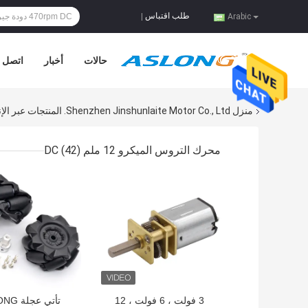
طلب اقتباس
|
Arabic
حالات
أخبار
اتصل ب
منزل
Shenzhen Jinshunlaite Motor Co., Ltd. المنتجات عبر الإنترنت
محرك التروس الميكرو 12 ملم DC
(42)
افضل سعر
افضل سعر
3 فولت ، 6 فولت ، 12
تأتي عجل