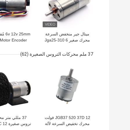
ميتال جير منخفض السرعة
محرك صغير Jga25-310 6
Motor Encoder
/ 12v 25mm 16-1648
25-370B
Rpm محرك نحى عالي
37 ملم محركات التروس الصغيرة
(62)
الجودة
ear Motor
افضل سعر
افضل سعر
JGB37 520 37D 12 فولت
37 مللي متر م
محرك تخفيض السرعة لآلة
البيع
24 فولت محرك