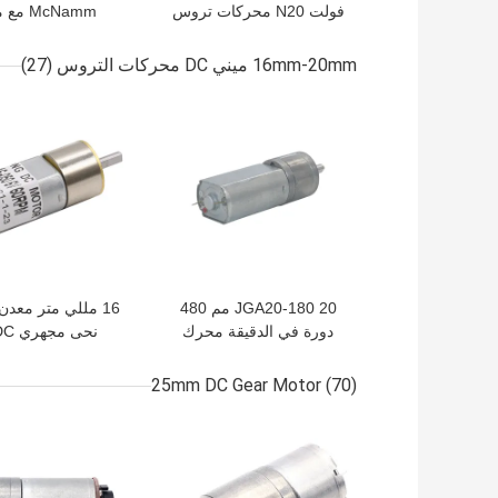
فولت N20 محركات تروس
McNamm 
صغيرة DC JGA12-N20
السيارة الذكي ال
إقرانه 
16mm-20mm ميني DC محركات التروس
(27)
DC
افضل سعر
افضل سعر
JGA20-180 20 مم 480
16 مللي متر معدن
دورة في الدقيقة محرك
تروس عالي 6 فولت 12
موتورز RPM
فولت تيار مستمر للروبوتات
سرعة منخف
25mm DC Gear Motor
(70)
افضل سعر
افضل سعر