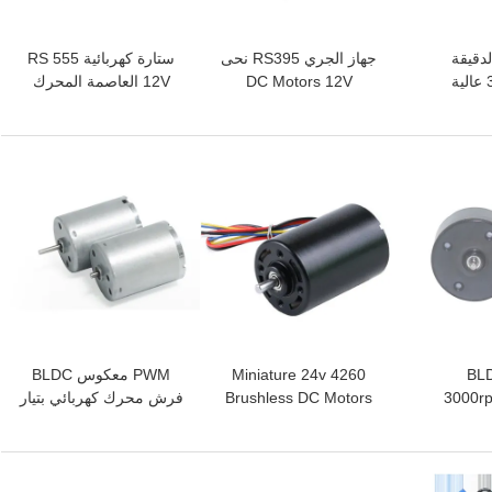
الدقيقة
جهاز الجري RS395 نحى
ستارة كهربائية RS 555
31ZY DC Motor عالية
DC Motors 12V
12V العاصمة المحرك
ركات
7500RPM 24V عالي
8000 دورة في الدقيقة
ة
السرعة
دودة والعتاد المحركات
افضل سعر
افضل سعر
BL
4260 Miniature 24v
PWM معكوس BLDC
3000rp
Brushless DC Motors
فرش محرك كهربائي بتيار
ة الضوضاء
4000 دورة في الدقيقة
مباشر 12 فولت 24 فولت
لية
مغناطيس دائم
6000 دورة في الدقيقة
افضل سعر
افضل سعر