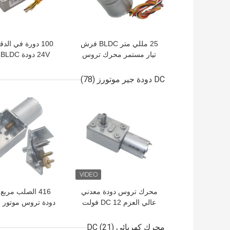
25 مللي متر BLDC فرش
تيار مستمر محرك تروس
V
24 فولت 2000 دورة في
تروس DC بدو
الدقيقة CCW CW الفرامل
جهاز تشفير
DC دودة جير موتورز
(78)
PMW التحكم في السرعة
افضل سعر
افضل سعر
محرك تروس دودة معدني
416 الصلب مربع
عالي العزم DC 12 فولت
150 لفة في الدقيقة ROSH
عزم دوران عالي
معتمد
JGY 370
محرك كهربائي DC
(21)