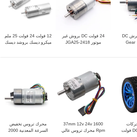
6v 12v 25mm مُفرش DC
24 فولت DC بروش غير
12 فولت 24 فولت 25 ملم
Gear 
موتور JGA25-2418
ميكرو ديسك بروشد ديسك
JGA عزم دوران
25mm بروش الكهربائي
غياربوكس JGA25-370 24
عالي 25mm مُفرش DC
محرك DC
فولت ديسك موتور
G
افضل سعر
افضل سعر
حركات
37mm 12v 24v 1600
محرك تروس تخفيض
تروس صغيرة DC 12 فولت
Rpm محرك تروس عالي
السرعة المعدنية 2000
 تروس
العزم مع جهاز تشفير
دورة في الدقيقة عزم